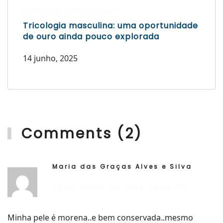
Escrito por Mariana Lucera
Tricologia masculina: uma oportunidade
de ouro ainda pouco explorada
14 junho, 2025
Comments (2)
Maria das Graças Alves e Silva
R
26 DE MAIO DE 2020 ÀS 09:31
Minha pele é morena..e bem conservada..mesmo