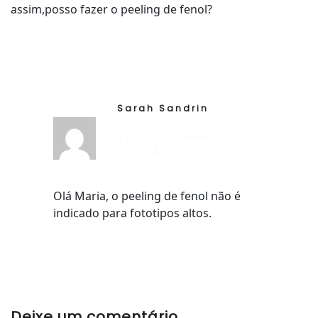
assim,posso fazer o peeling de fenol?
Sarah Sandrin
RESP
28 DE OUTUBRO DE
2021 ÀS 17:05
Olá Maria, o peeling de fenol não é
indicado para fototipos altos.
Deixe um comentário