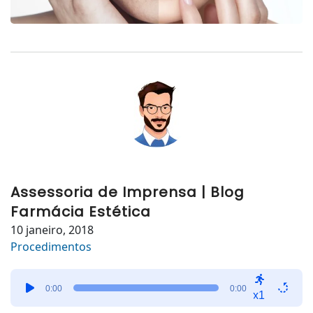
Assessoria de Imprensa | Blog
Farmácia Estética
10 janeiro, 2018
Procedimentos
Tocador
0:00
0:00
de
x1
áudio