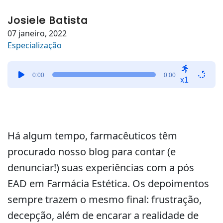
Josiele Batista
07 janeiro, 2022
Especialização
Tocador
0:00
0:00
de
x1
áudio
Há algum tempo, farmacêuticos têm
procurado nosso blog para contar (e
denunciar!) suas experiências com a pós
EAD em Farmácia Estética. Os depoimentos
sempre trazem o mesmo final: frustração,
decepção, além de encarar a realidade de