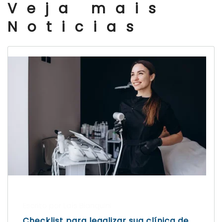
Veja mais
Noticias
Escrito por Laís Bianquini
Checklist para legalizar sua clínica de