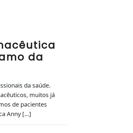
rmacêutica
ramo da
issionais da saúde.
acêuticos, muitos já
imos de pacientes
ca Anny […]