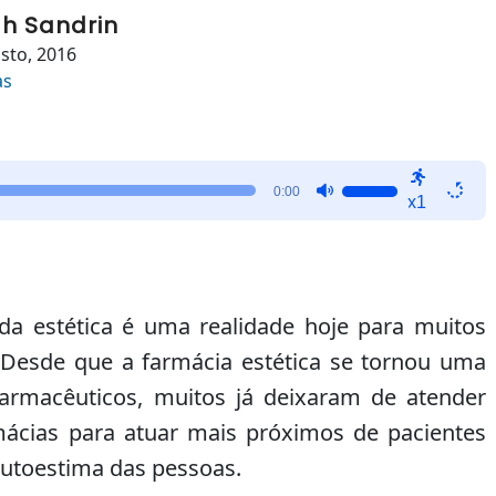
h Sandrin
sto, 2016
as
Use
0:00
x1
as
setas
para
cima
ou
da estética é uma realidade hoje para muitos
para
. Desde que a farmácia estética se tornou uma
baixo
farmacêuticos, muitos já deixaram de atender
para
aumentar
mácias para atuar mais próximos de pacientes
ou
autoestima das pessoas.
diminuir