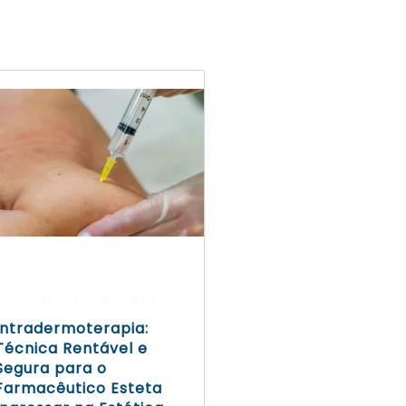
Escrito por Laís Bianquini
Intradermoterapia:
Técnica Rentável e
Segura para o
Farmacêutico Esteta