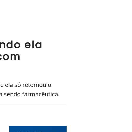
ando ela
 com
ue ela só retomou o
a sendo farmacêutica.