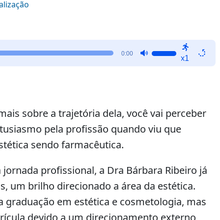
alização
Use
0:00
x1
as
setas
para
cima
ou
s sobre a trajetória dela, você vai perceber
para
tusiasmo pela profissão quando viu que
baixo
stética sendo farmacêutica.
para
aumentar
ou
ornada profissional, a Dra Bárbara Ribeiro já
diminuir
s, um brilho direcionado a área da estética.
o
 na graduação em estética e cosmetologia, mas
volume.
rícula devido a um direcionamento externo,