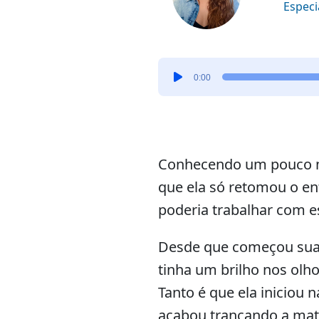
Especi
Tocador
0:00
de
áudio
Conhecendo um pouco mai
que ela só retomou o en
poderia trabalhar com e
Desde que começou sua j
tinha um brilho nos olho
Tanto é que ela iniciou
acabou trancando a mat