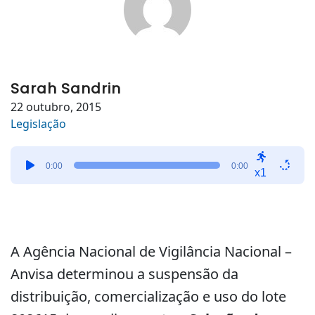
Sarah Sandrin
22 outubro, 2015
Legislação
Tocador
0:00
0:00
de
x1
áudio
A Agência Nacional de Vigilância Nacional –
Anvisa determinou a suspensão da
distribuição, comercialização e uso do lote