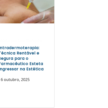
Escrito por Laís Bianquini
Intradermoterapia:
Técnica Rentável e
Segura para o
Farmacêutico Esteta
Ingressar na Estética
16 outubro, 2025