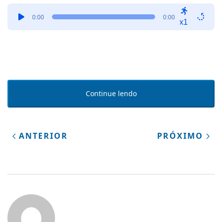
Tocador
0:00
0:00
de
x1
áudio
Continue lendo
ANTERIOR
PRÓXIMO