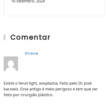
16 setembro, 2024
Comentar
Eliane
R
16 DE FEVEREIRO DE 2018 ÀS
13:01
Existe o fenol light, exoplastia. Feito pelo Dr. José
kacowiz. Esse antigo é meio perigoso e tem que ser
feito por cirurgião plástico.