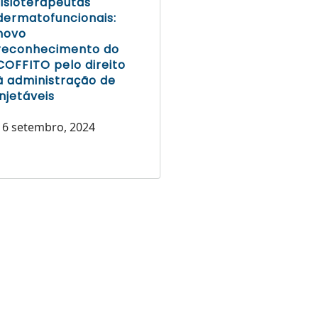
fisioterapeutas
dermatofuncionais:
novo
reconhecimento do
COFFITO pelo direito
à administração de
injetáveis
16 setembro, 2024