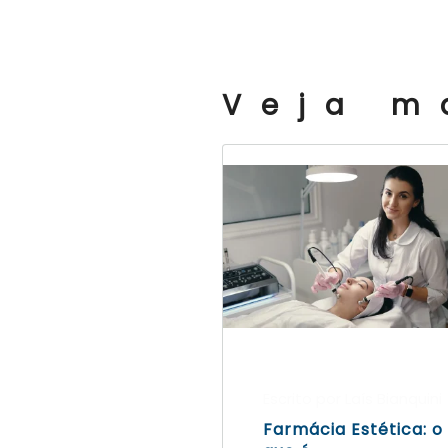
Veja m
Escrito por Laís Bianquini
Farmácia Estética: o