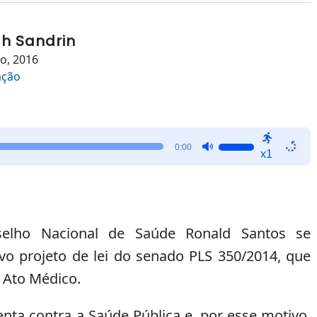
h Sandrin
ho, 2016
ação
Use
0:00
x1
as
setas
para
cima
ou
elho Nacional de Saúde Ronald Santos se
para
vo projeto de lei do senado PLS 350/2014, que
baixo
 Ato Médico.
para
aumentar
ou
enta contra a Saúde Pública e, por esse motivo,