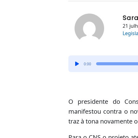
Sara
21 jul
Legisl
Tocador
0:00
de
áudio
O presidente do Cons
manifestou contra o no
traz à tona novamente o
Para o CNS o projeto at