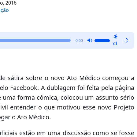
ho, 2016
ação
Use
0:00
x1
as
setas
para
cima
ou
e sátira sobre o novo Ato Médico começou a
para
elo Facebook. A dublagem foi feita pela página
baixo
de uma forma cômica, colocou um assunto sério
para
aumentar
ivil entender o que motivou esse novo Projeto
ou
ogar o Ato Médico.
diminuir
o
 oficiais estão em uma discussão como se fosse
volume.