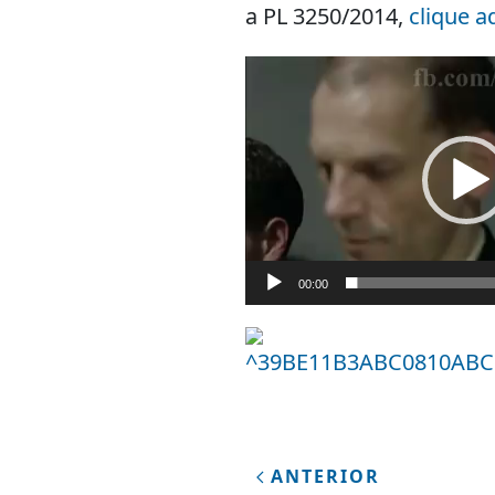
a PL 3250/2014,
clique a
Tocador
de
vídeo
00:00
ANTERIOR