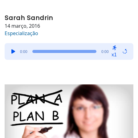
Sarah Sandrin
14 março, 2016
Especialização
Tocador
0:00
0:00
de
x1
áudio