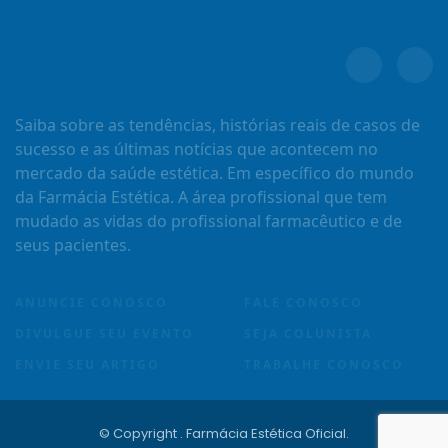
Saiba sobre as tendências, histórias reais de casos de
sucesso e as últimas notícias que acontecem no
mercado da saúde estética. Em específico do mundo
da Farmácia Estética. A área profissional que tem
mudado as vidas do profissional farmacêutico e de
seus pacientes.
ANUNCIE CONOSCO
FALE CONOSCO
DIVULGUE SEU EVENTO
SEJA COLUNISTA
ENVIE SEU ARTIGO
TRABALHE CONOSCO
© Copyright
. Farmácia Estética Oficial.