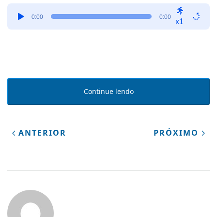
Tocador
0:00
0:00
de
x1
áudio
Continue lendo
ANTERIOR
PRÓXIMO