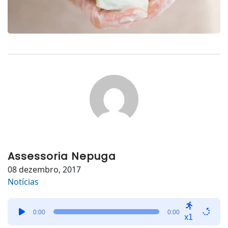
Assessoria Nepuga
08 dezembro, 2017
Notícias
Tocador
0:00
0:00
de
x1
áudio