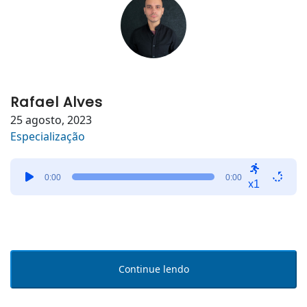
Rafael Alves
25 agosto, 2023
Especialização
Tocador
0:00
0:00
de
x1
áudio
Continue lendo