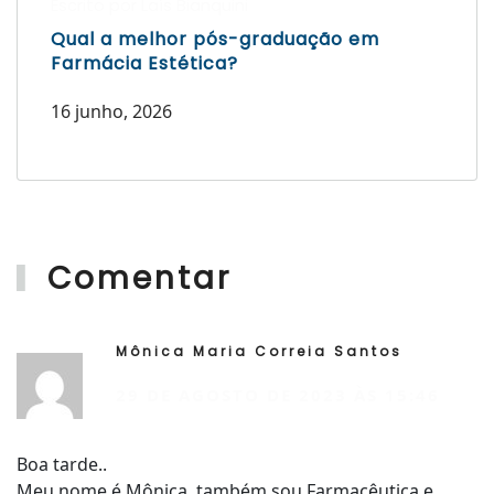
Escrito por Laís Bianquini
Qual a melhor pós-graduação em
Farmácia Estética?
16 junho, 2026
Comentar
Mônica Maria Correia Santos
R
29 DE AGOSTO DE 2023 ÀS 15:46
Boa tarde..
Meu nome é Mônica, também sou Farmacêutica e