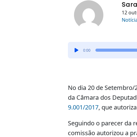
Sara
12 out
Notíci
Tocador
0:00
de
áudio
No dia 20 de Setembro/2
da Câmara dos Deputado
9.001/2017
, que autoriz
Seguindo o parecer da r
comissão autorizou a pr