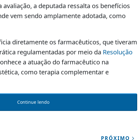
 avaliação, a deputada ressalta os benefícios
volume.
 onde vem sendo amplamente adotada, como
icia diretamente os farmacêuticos, que tiveram
prática regulamentadas por meio da
Resolução
conhece a atuação do farmacêutico na
estética, como terapia complementar e
Continue lendo
PRÓXIMO