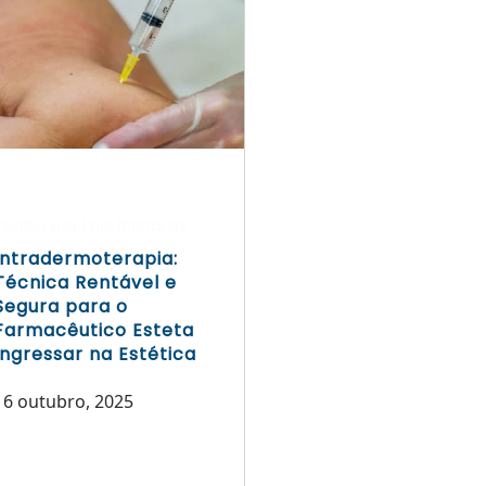
Escrito por Laís Bianquini
Intradermoterapia:
Técnica Rentável e
Segura para o
Farmacêutico Esteta
Ingressar na Estética
16 outubro, 2025