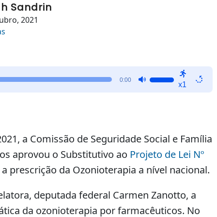
h Sandrin
ubro, 2021
as
Use
0:00
x1
as
setas
para
cima
ou
021, a Comissão de Seguridade Social e Família
para
s aprovou o Substitutivo ao
Projeto de Lei Nº
baixo
a a prescrição da Ozonioterapia a nível nacional.
para
aumentar
ou
elatora, deputada federal Carmen Zanotto, a
diminuir
ática da ozonioterapia por farmacêuticos. No
o