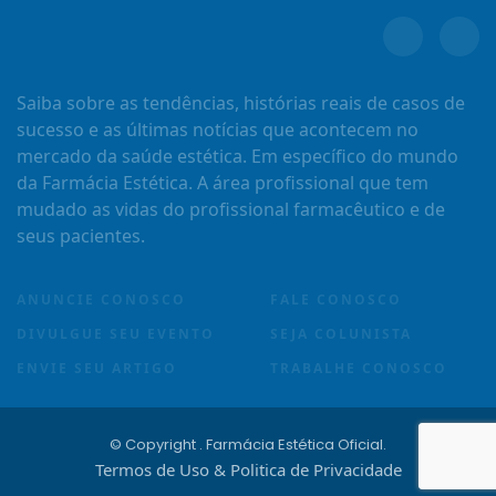
Saiba sobre as tendências, histórias reais de casos de
sucesso e as últimas notícias que acontecem no
mercado da saúde estética. Em específico do mundo
da Farmácia Estética. A área profissional que tem
mudado as vidas do profissional farmacêutico e de
seus pacientes.
ANUNCIE CONOSCO
FALE CONOSCO
DIVULGUE SEU EVENTO
SEJA COLUNISTA
ENVIE SEU ARTIGO
TRABALHE CONOSCO
© Copyright
. Farmácia Estética Oficial.
Termos de Uso & Politica de Privacidade