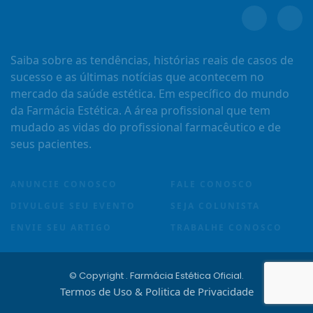
Saiba sobre as tendências, histórias reais de casos de
sucesso e as últimas notícias que acontecem no
mercado da saúde estética. Em específico do mundo
da Farmácia Estética. A área profissional que tem
mudado as vidas do profissional farmacêutico e de
seus pacientes.
ANUNCIE CONOSCO
FALE CONOSCO
DIVULGUE SEU EVENTO
SEJA COLUNISTA
ENVIE SEU ARTIGO
TRABALHE CONOSCO
© Copyright
. Farmácia Estética Oficial.
Termos de Uso & Politica de Privacidade