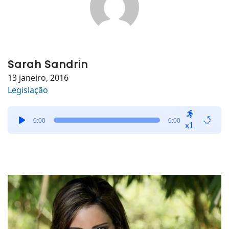
Sarah Sandrin
13 janeiro, 2016
Legislação
Tocador
0:00
0:00
de
x1
áudio