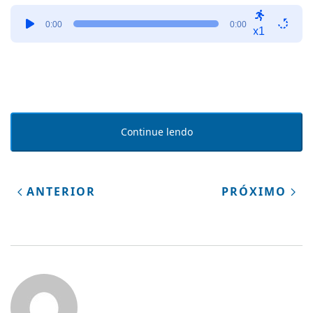
Tocador
0:00
0:00
de
x1
áudio
Continue lendo
ANTERIOR
PRÓXIMO