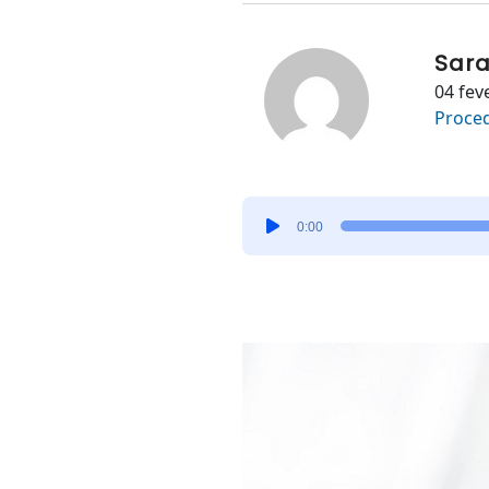
Sara
04 fev
Proce
Tocador
0:00
de
áudio