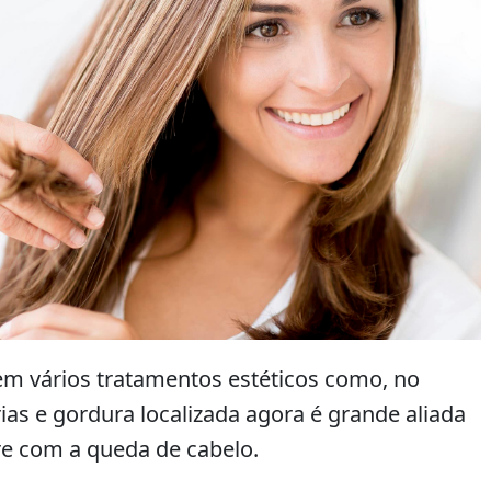
diminuir
o
volume.
em vários tratamentos estéticos como, no
rias e gordura localizada agora é grande aliada
 com a queda de cabelo.