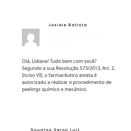
Josiele Batista
RESP
11 DE MARÇO DE 2022
ÀS 18:09
Olá, Lidiane! Tudo bem com você?
Segundo a sua Resolução 573/2013, Art. 2,
Inciso VII, o farmacêutico esteta é
autorizado a realizar o procedimento de
peelings químico e mecânico.
Douglas Seron Luiz