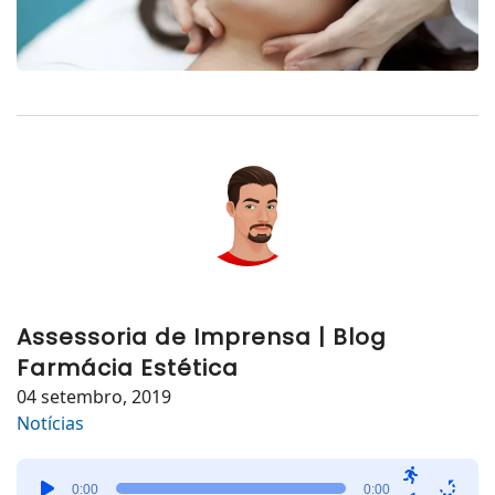
Assessoria de Imprensa | Blog
Farmácia Estética
04 setembro, 2019
Notícias
Tocador
0:00
0:00