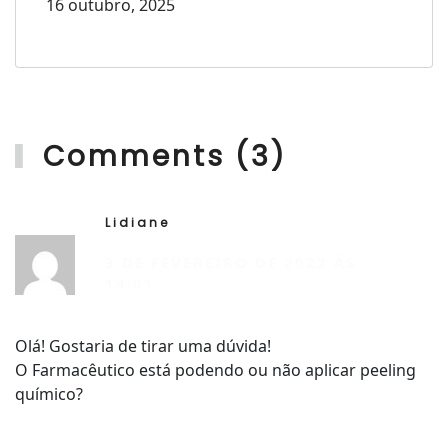
16 outubro, 2025
Comments (3)
Lidiane
R
3 DE FEVEREIRO DE 2022 ÀS
14:01
Olá! Gostaria de tirar uma dúvida!
O Farmacêutico está podendo ou não aplicar peeling
químico?